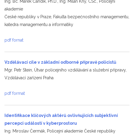
Ing. Bc. Marek Čandík, Ph.D., Ing. Milan Kný, CSc., Policejní
akademie
České republiky v Praze, Fakulta bezpečnostního managementu,
katedra managementu a informatiky
pdf fornat
Vzdělávací cíle v základní odborné přípravě policistů
Mgr. Petr Stein, Útvar policejního vzdělávání a služební přípravy,
Vzdělávací zařízení Praha
pdf format
Identifikace klíčových aktérů ovlivňujících subjektivní
percepci událostí
v kyberprostoru
Ing. Miroslav Čermák, Policejní akademie České republiky