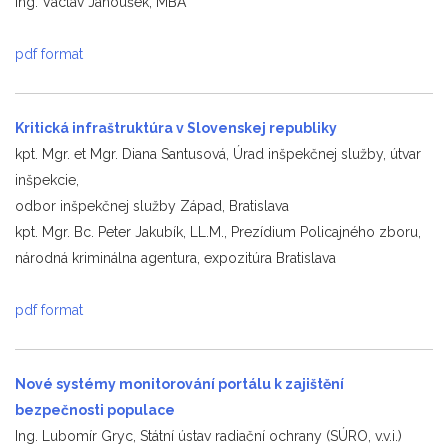
Ing. Václav Janoušek, MBA
pdf format
Kritická infraštruktúra v Slovenskej republiky
kpt. Mgr. et Mgr. Diana Santusová, Úrad inšpekčnej služby, útvar
inšpekcie,
odbor inšpekčnej služby Západ, Bratislava
kpt. Mgr. Bc. Peter Jakubík, LL.M., Prezídium Policajného zboru,
národná kriminálna agentura, expozitúra Bratislava
pdf format
Nové systémy monitorování portálu k zajištění
bezpečnosti populace
Ing. Lubomír Gryc, Státní ústav radiační ochrany (SÚRO, v.v.i.)