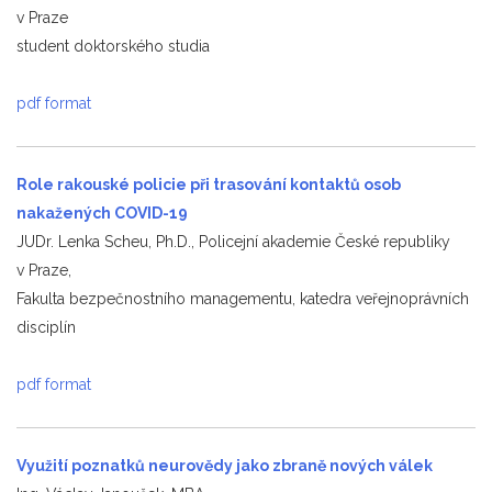
v Praze
student doktorského studia
pdf format
Role rakouské policie při trasování kontaktů osob
nakažených COVID-19
JUDr. Lenka Scheu, Ph.D., Policejní akademie České republiky
v Praze,
Fakulta bezpečnostního managementu, katedra veřejnoprávních
disciplín
pdf format
Využití poznatků neurovědy jako zbraně nových válek