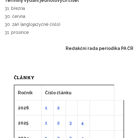
Termíny vydání jednotlivých čísel
31. března
30. června
30. září (anglojazyčné číslo)
31. prosince
Redakční rada periodika PA ČR
ČLÁNKY
Ročník
Číslo článku
2026
1
2
2025
1
2
3
4
2024
1
2
3
4