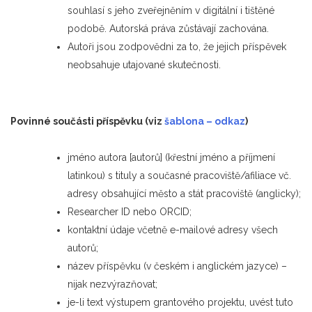
souhlasí s jeho zveřejněním v digitální i tištěné
podobě. Autorská práva zůstávají zachována.
Autoři jsou zodpovědni za to, že jejich příspěvek
neobsahuje utajované skutečnosti.
Povinné součásti příspěvku (viz
šablona – odkaz
)
jméno autora [autorů] (křestní jméno a příjmení
latinkou) s tituly a současné pracoviště/afiliace vč.
adresy obsahující město a stát pracoviště (anglicky);
Researcher ID nebo ORCID;
kontaktní údaje včetně e-mailové adresy všech
autorů;
název příspěvku (v českém i anglickém jazyce) –
nijak nezvýrazňovat;
je-li text výstupem grantového projektu, uvést tuto