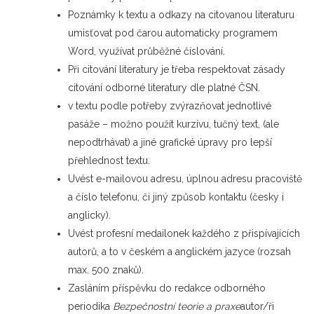
Poznámky k textu a odkazy na citovanou literaturu
umisťovat pod čarou automaticky programem
Word, využívat průběžné číslování.
Při citování literatury je třeba respektovat zásady
citování odborné literatury dle platné ČSN.
v textu podle potřeby zvýrazňovat jednotlivé
pasáže – možno použít kurzívu, tučný text, (ale
nepodtrhávat) a jiné grafické úpravy pro lepší
přehlednost textu.
Uvést e-mailovou adresu, úplnou adresu pracoviště
a číslo telefonu, či jiný způsob kontaktu (česky i
anglicky).
Uvést profesní medailonek každého z přispívajících
autorů, a to v českém a anglickém jazyce (rozsah
max. 500 znaků).
Zasláním příspěvku do redakce odborného
periodika
Bezpečnostní teorie a praxe
autor/ři