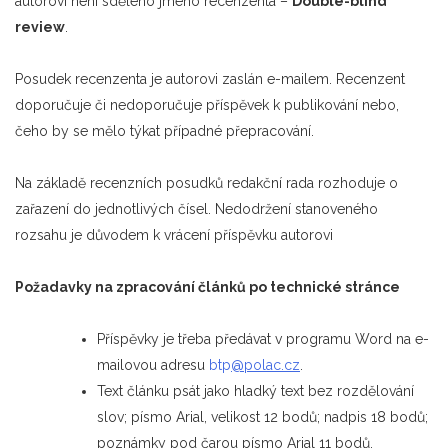
autorovi není sděleno jméno recenzenta –
Double-blind
review
.
Posudek recenzenta je autorovi zaslán e-mailem. Recenzent
doporučuje či nedoporučuje příspěvek k publikování nebo,
čeho by se mělo týkat případné přepracování.
Na základě recenzních posudků redakční rada rozhoduje o
zařazení do jednotlivých čísel. Nedodržení stanoveného
rozsahu je důvodem k vrácení příspěvku autorovi
Požadavky na zpracování článků po technické stránce
Příspěvky je třeba předávat v programu Word na e-
mailovou adresu
btp
@polac.cz
.
Text článku psát jako hladký text bez rozdělování
slov; písmo Arial, velikost 12 bodů; nadpis 18 bodů;
poznámky pod čarou písmo Arial 11 bodů.