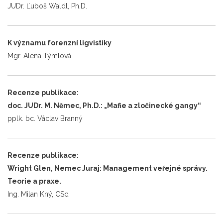
JUDr. Ľuboš Wäldl, Ph.D.
K významu forenzní ligvistiky
Mgr. Alena Týmlová
Recenze publikace:
doc. JUDr. M. Němec, Ph.D.: „Mafie a zločinecké gangy“
pplk. bc. Václav Branný
Recenze publikace:
Wright Glen, Nemec Juraj: Management veřejné správy.
Teorie a praxe.
Ing. Milan Kný, CSc.