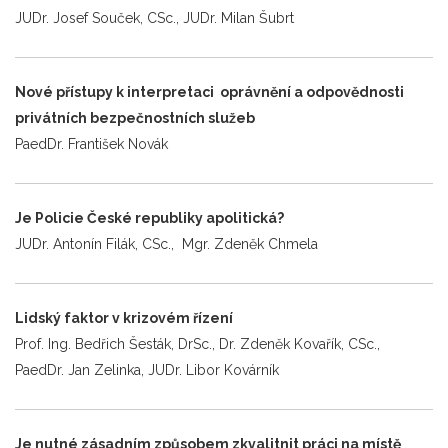
JUDr. Josef Souček, CSc., JUDr. Milan Šubrt
Nové přístupy k interpretaci oprávnění a odpovědnosti
privátních bezpečnostních služeb
PaedDr. František Novák
Je Policie České republiky apolitická?
JUDr. Antonín Filák, CSc., Mgr. Zdeněk Chmela
Lidský faktor v krizovém řízení
Prof. Ing. Bedřich Šesták, DrSc., Dr. Zdeněk Kovařík, CSc.,
PaedDr. Jan Zelinka, JUDr. Libor Kovárník
Je nutné zásadním způsobem zkvalitnit práci na místě