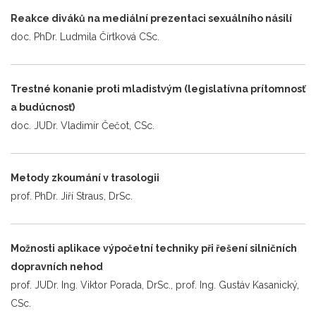
Reakce diváků na mediální prezentaci sexuálního násilí
doc. PhDr. Ludmila Čírtková CSc.
Trestné konanie proti mladistvým (legislatívna prítomnosť
a budúcnosť)
doc. JUDr. Vladimír Čečot, CSc.
Metody zkoumání v trasologii
prof. PhDr. Jiří Straus, DrSc.
Možnosti aplikace výpočetní techniky při řešení silničních
dopravních nehod
prof. JUDr. Ing. Viktor Porada, DrSc., prof. Ing. Gustáv Kasanický,
CSc.