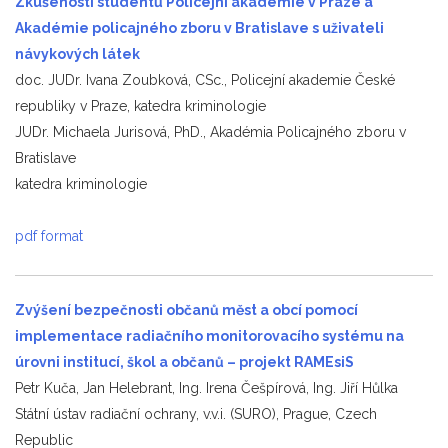
Zkušenosti studentů Policejní akademie v Praze a
Akadémie policajného zboru
v Bratislave s uživateli
návykových látek
doc. JUDr. Ivana Zoubková, CSc., Policejní akademie České
republiky v Praze, katedra kriminologie
JUDr. Michaela Jurisová, PhD., Akadémia Policajného zboru v
Bratislave
katedra kriminologie
pdf format
Zvýšení bezpečnosti občanů měst a obcí pomocí
implementace radiačního monitorovacího systému na
úrovni institucí, škol a občanů
– projekt RAMEsiS
Petr Kuča, Jan Helebrant, Ing. Irena Češpírová, Ing. Jiří Hůlka
Státní ústav radiační ochrany, v.v.i. (SURO), Prague, Czech
Republic