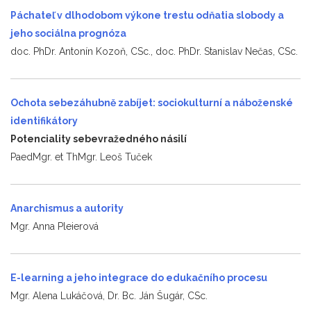
Páchateľ v dlhodobom výkone trestu odňatia slobody a
jeho sociálna prognóza
doc. PhDr. Antonín Kozoň, CSc., doc. PhDr. Stanislav Nečas, CSc.
Ochota sebezáhubně zabíjet: sociokulturní a náboženské
identifikátory
Potenciality sebevražedného násilí
PaedMgr. et ThMgr. Leoš Tuček
Anarchismus a autority
Mgr. Anna Pleierová
E-learning a jeho integrace do edukačního procesu
Mgr. Alena Lukáčová, Dr. Bc. Ján Šugár, CSc.