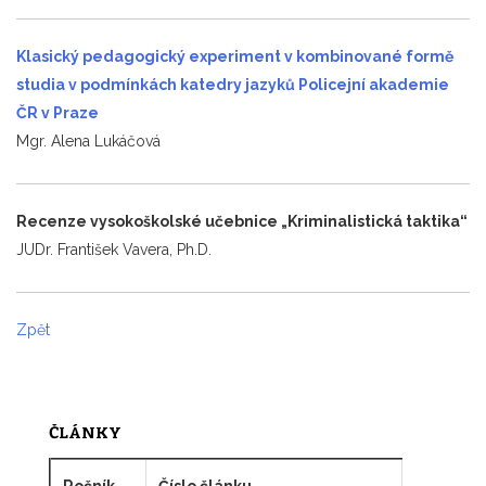
Klasický pedagogický experiment v kombinované formě
studia v podmínkách katedry jazyků Policejní akademie
ČR v Praze
Mgr. Alena Lukáčová
Recenze vysokoškolské učebnice „Kriminalistická taktika“
JUDr. František Vavera, Ph.D.
Zpět
ČLÁNKY
Ročník
Číslo článku