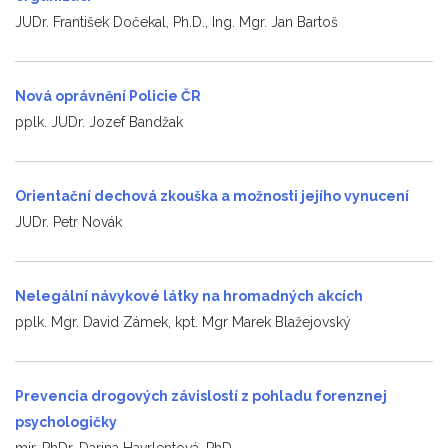
JUDr. František Dočekal, Ph.D., Ing. Mgr. Jan Bartoš
Nová oprávnění Policie ČR
pplk. JUDr. Jozef Bandžak
Orientační dechová zkouška a možnosti jejího vynucení
JUDr. Petr Novák
Nelegální návykové látky na hromadných akcích
pplk. Mgr. David Zámek, kpt. Mgr Marek Blažejovský
Prevencia drogových závislostí z pohladu forenznej
psychologičky
mjr. PhDr. Darina Havrlentová, PhD.,