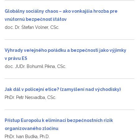
Globálny sociálny chaos – ako vonkajšia hrozba pre
vnútornú bezpečnosť štátov
doc. Dr. Štefan Volner, CSc.
Výhrady veřejného pořádku a bezpečnosti jako výjimky
v právu ES
doc. JUDr. Bohumil Pikna, CSc.
Jak dál v policejní etice? (zamyšlení nad východisky)
PhDr. Petr Nesvadba, CSc.
Přístup Europolu k eliminaci bezpečnostních rizik
organizovaného zločinu
PhDr. Ivan Budka, Ph.D.