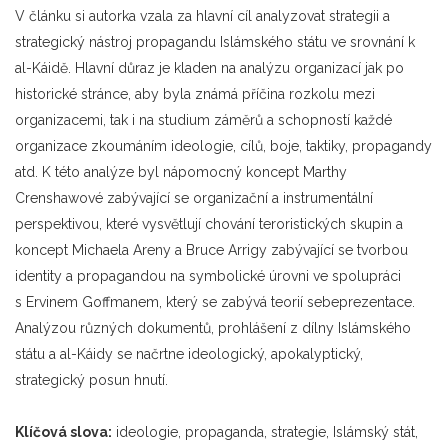
V článku si autorka vzala za hlavní cíl analyzovat strategii a
strategický nástroj propagandu Islámského státu ve srovnání k
al-Káidě. Hlavní důraz je kladen na analýzu organizací jak po
historické stránce, aby byla známá příčina rozkolu mezi
organizacemi, tak i na studium záměrů a schopností každé
organizace zkoumáním ideologie, cílů, boje, taktiky, propagandy
atd. K této analýze byl nápomocný koncept Marthy
Crenshawové zabývající se organizační a instrumentální
perspektivou, které vysvětlují chování teroristických skupin a
koncept Michaela Areny a Bruce Arrigy zabývající se tvorbou
identity a propagandou na symbolické úrovni ve spolupráci
s Ervinem Goffmanem, který se zabývá teorií sebeprezentace.
Analýzou různých dokumentů, prohlášení z dílny Islámského
státu a al-Káidy se načrtne ideologický, apokalyptický,
strategický posun hnutí.
Klíčová slova:
ideologie, propaganda, strategie, Islámský stát,