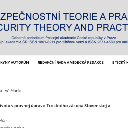
KYNY AUTORŮM
REDAKČNÍ RADA A VĚDECKÁ REDAKCE
ETICKÝ 
sumé článku
životu v právnej úprave Trestného zákona Slovenskej a
alún
estného práva