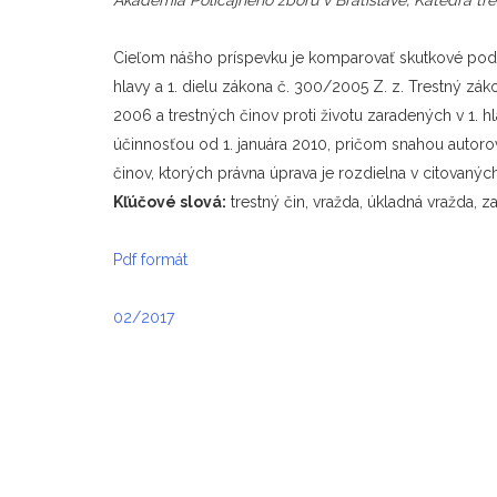
Cieľom nášho príspevku je komparovať skutkové podsta
hlavy a 1. dielu zákona č. 300/2005 Z. z. Trestný zák
2006 a trestných činov proti životu zaradených v 1. hl
účinnosťou od 1. januára 2010, pričom snahou autoro
činov, ktorých právna úprava je rozdielna v citovaný
Kľúčové slová:
trestný čin, vražda, úkladná vražda, 
Pdf formát
02/2017