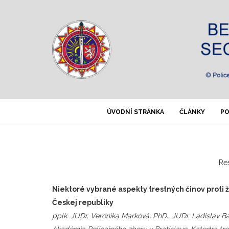
ÚVODNÍ STRÁNKA
ČLÁNKY
PO
Re
Niektoré vybrané aspekty trestných činov proti 
Českej republiky
pplk. JUDr. Veronika Marková, PhD., JUDr. Ladislav B
Akadémia Policajného zboru v Bratislave, Katedra tr