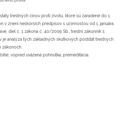
ty trestných činov proti životu, ktoré sú zaradené do 1.
on v znení neskorších predpisov s účinnosťou od 1. januára
ave, diel č. 1 zákona č. 40/2009 Sb., trestní zákonník s
v je analýza tých základných skutkových podstát trestných
ch zákonoch.
zabitie, vopred uvážená pohnútka, premeditácia
.