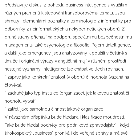
představuje diskusi z pohledu business inteligence s využitím
různých pramenů k sledování transoborovému tématu. Jsou
shrnuty i elementární poznatky a terminologie z informatiky pro
odborníky z neinformatických a nekyber-netických oborů. Z
druhé strany přichází na podporu speciálnímu bezpečnostnímu
managementu také psychologie a filosofie. Pojem „intelligence,
a další jako emergency, jsou analyzovány k použití v češtině s
tím, že i originální výrazy v angličtině mají v různém prostředí
nestejné významy. Intelligence lze chápat ve třech rovinách.
“ zaprvé jako konkrétní znalost (v oboru) či hodnota (vázaná na
člověka),
“ zadruhé jako typ instituce (organizace), jež takovou znalost či
hodnotu vytváří
“ zatřetí jako samotnou činnost takové organizace
V návazném příspěvku bude hledána i klasifikace moudrosti.
Také bude hledat podněty pro podnikové zpravodajství, i když
širokospektrý „business“ proniká i do veřejné správy a má své